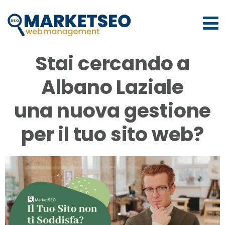
Nota:
questo
sito
Web
Stai cercando a
include
un
Albano Laziale
sistema
una nuova gestione
di
accessibilità.
per il tuo sito web?